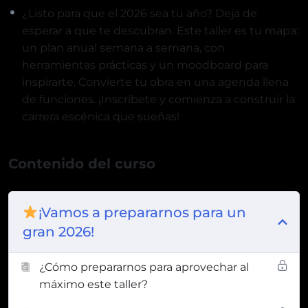
¿Listo para que el 2026 sea tu año? Deja de
esperar a que te descubran. Este taller es tu mapa:
un plan anual semana a semana, con
herramientas prácticas y un moodboard para
inspirarte. Convierte tu obra en una agenda llena
de funciones. ¡Inscríbete y comienza a construir la
carrera escénica que sueñas!
Contenido del curso
¡Vamos a prepararnos para un
gran 2026!
¿Cómo prepararnos para aprovechar al
máximo este taller?